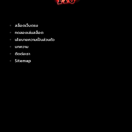
สล็อตเว็บตรง
ทดลองเล่นสล็อต
นโยบายความเป็นส่วนตัว
บทความ
ติดต่อเรา
Sitemap