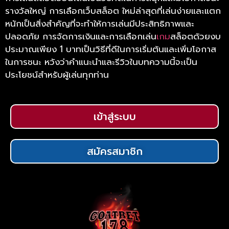
รางวัลใหญ่ การเลือกเว็บสล็อต ใหม่ล่าสุดที่เล่นง่ายและแตก
หนักเป็นสิ่งสำคัญที่จะทำให้การเล่นมีประสิทธิภาพและ
ปลอดภัย การจัดการเงินและการเลือกเล่น
เกม
สล็อตด้วยงบ
ประมาณเพียง 1 บาทเป็นวิธีที่ดีในการเริ่มต้นและเพิ่มโอกาส
ในการชนะ หวังว่าคำแนะนำและรีวิวในบทความนี้จะเป็น
ประโยชน์สำหรับผู้เล่นทุกท่าน
เข้าสู่ระบบ
สมัครสมาชิก