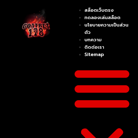
สล็อตเว็บตรง
ทดลองเล่นสล็อต
นโยบายความเป็นส่วน
ตัว
บทความ
ติดต่อเรา
Sitemap