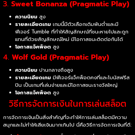
3.
Sweet Bonanza (Pragmatic Play)
ความนิยม
สูง
รายละเอียดเกม
เกมนี้มีตัวเลือกเดิมพันต่ำและมี
ฟีเจอร์ Tumble ที่ทำให้สัญลักษณ์ที่ชนะหายไปและถูก
แทนที่ด้วยสัญลักษณ์ใหม่ มีโอกาสชนะติดต่อกันได้
โอกาสแจ็คพ็อต
สูง
4.
Wolf Gold (Pragmatic Play)
ความนิยม
ปานกลางถึงสูง
รายละเอียดเกม
มีฟีเจอร์แจ็คพ็อตคงที่และโบนัสฟรีส
ปิน เป็นเกมที่เล่นง่ายและมีโอกาสชนะรางวัลใหญ่
โอกาสแจ็คพ็อต
สูง
วิธีการจัดการเงินในการเล่นสล็อต
การจัดการเงินเป็นสิ่งสำคัญที่จะทำให้การเล่นสล็อตมีความ
สนุกและไม่ทำให้เสียเงินมากเกินไป นี่คือวิธีการจัดการเงินที่ดี: