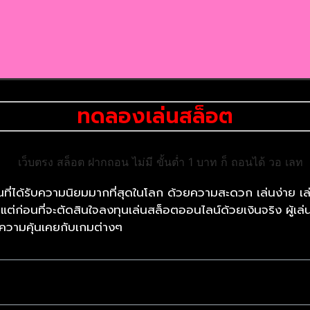
ทดลองเล่นสล็อต
โนที่ได้รับความนิยมมากที่สุดในโลก ด้วยความสะดวก เล่นง่าย เล่
 แต่ก่อนที่จะตัดสินใจลงทุนเล่นสล็อตออนไลน์ด้วยเงินจริง
ผู้เ
ความคุ้นเคยกับเกมต่างๆ