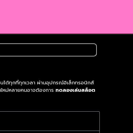
นได้ทุกที่ทุกเวลา ผ่านอุปกรณ์อิเล็กทรอนิกส์
ล่นใหม่หลายคนอาจต้องการ
ทดลองเล่นสล็อต