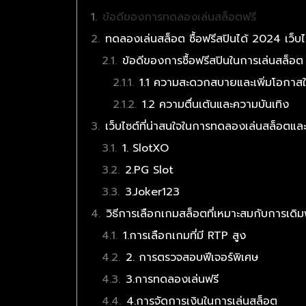
ข้อดีของการทดลองเล่นสล็อตฟรี
ทดลองเล่นสล็อต ซื้อฟรีสปินได้ 2024 เว็บไซ
ข้อดีของการซื้อฟรีสปินในการเล่นสล็อต
1.1 ความสะดวกสบายและเพิ่มโอกาส
1.2 ความตื่นเต้นและความบันเทิง
เว็บไซต์ที่น่าสนใจในการทดลองเล่นสล็อตและซ
1. SlotXO
2.PG Slot
3.Joker123
วิธีการเลือกเกมสล็อตที่เหมาะสมกับการเดิม
1.การเลือกเกมที่มี RTP สูง
2. การตรวจสอบฟีเจอร์พิเศษ
3.การทดลองเล่นฟรี
4.การจัดการเงินในการเล่นสล็อต