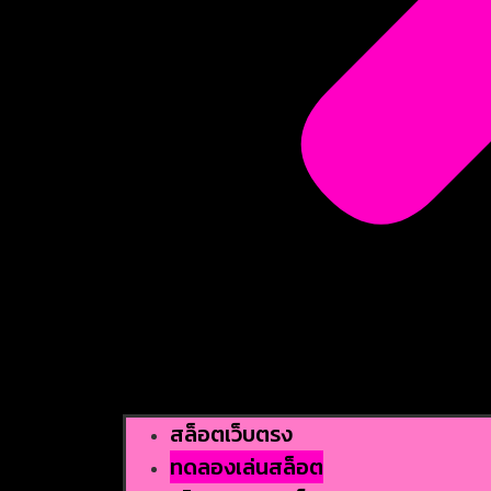
สล็อตเว็บตรง
ทดลองเล่นสล็อต