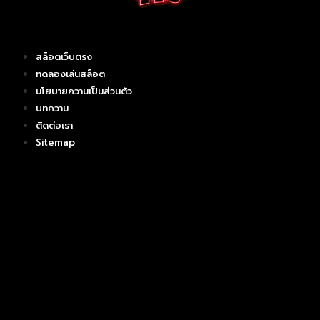
สล็อตเว็บตรง
ทดลองเล่นสล็อต
นโยบายความเป็นส่วนตัว
บทความ
ติดต่อเรา
Sitemap