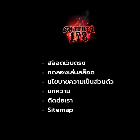
สล็อตเว็บตรง
ทดลองเล่นสล็อต
นโยบายความเป็นส่วนตัว
บทความ
ติดต่อเรา
Sitemap