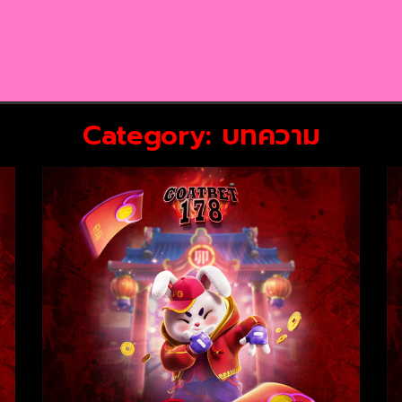
Category: บทความ